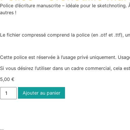
Police d’écriture manuscrite – idéale pour le sketchnoting
autres !
Le fichier compressé comprend la police (en .otf et .ttf), u
Cette police est réservée à l’usage privé uniquement. Usag
Si vous désirez l’utiliser dans un cadre commercial, cela e
5,00
€
Ajouter au panier